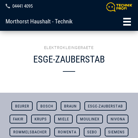
04441 4095
Morthorst Haushalt - Technik
ELEKTROKLEINGERAETE
ESGE-ZAUBERSTAB
BEURER
BOSCH
BRAUN
ESGE-ZAUBERSTAB
FAKIR
KRUPS
MIELE
MOULINEX
NIVONA
ROMMELSBACHER
ROWENTA
SEBO
SIEMENS