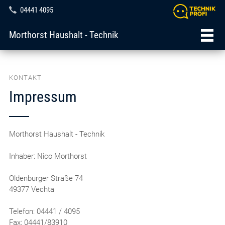
04441 4095
Morthorst Haushalt - Technik
KONTAKT
Impressum
Morthorst Haushalt - Technik
Inhaber: Nico Morthorst
Oldenburger Straße 74
49377 Vechta
Telefon: 04441 / 4095
Fax: 04441/83910