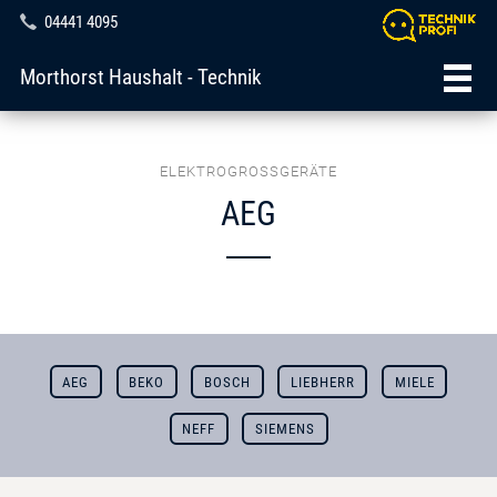
04441 4095
Morthorst Haushalt - Technik
ELEKTROGROSSGERÄTE
AEG
AEG
BEKO
BOSCH
LIEBHERR
MIELE
NEFF
SIEMENS